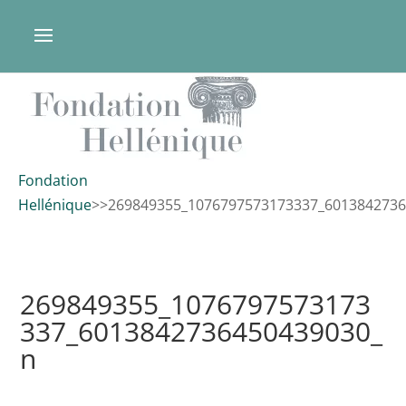
Fondation
Hellénique
>
>
269849355_1076797573173337_601384273
269849355_1076797573173
337_6013842736450439030_
n