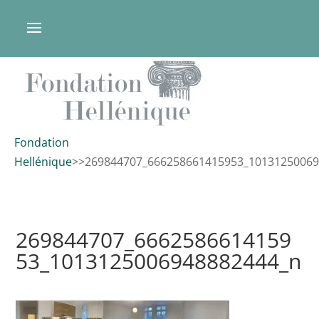
Fondation
Hellénique
>
>
269844707_666258661415953_1013125006
269844707_6662586614159
53_1013125006948882444_n