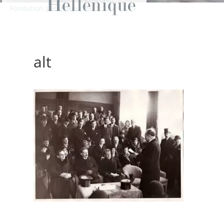
Fondation Hellénique
>
>
alt
alt