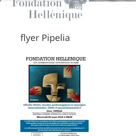
Fondation Hellénique
>
>
flyer Pipelia
flyer Pipelia